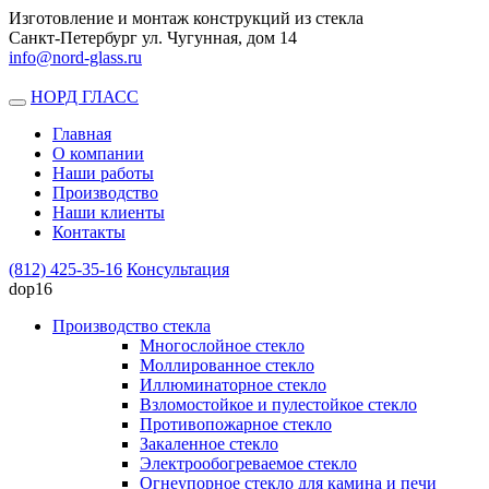
Изготовление и монтаж конструкций из стекла
Санкт-Петербург ул. Чугунная, дом 14
info@nord-glass.ru
НОРД ГЛАСС
Toggle
navigation
Главная
О компании
Наши работы
Производство
Наши клиенты
Контакты
(812)
425-35-16
Консультация
dop16
Производство стекла
Многослойное стекло
Моллированное стекло
Иллюминаторное стекло
Взломостойкое и пулестойкое стекло
Противопожарное стекло
Закаленное стекло
Электрообогреваемое стекло
Огнеупорное стекло для камина и печи