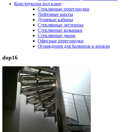
Конструкции под ключ
Стеклянные перегородки
Лифтовые шахты
Душевые кабины
Cтеклянные лестницы
Cтеклянные козырьки
Cтеклянные двери
Офисные перегородки
Ограждения для балконов и кровли
dop16