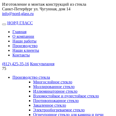
Изготовление и монтаж конструкций из стекла
Санкт-Петербург ул. Чугунная, дом 14
info@nord-glass.ru
НОРД ГЛАСС
Toggle
navigation
Главная
О компании
Наши работы
Производство
Наши клиенты
Контакты
(812)
425-35-16
Консультация
75
Производство стекла
Многослойное стекло
Моллированное стекло
Иллюминаторное стекло
Взломостойкое и пулестойкое стекло
Противопожарное стекло
Закаленное стекло
Электрообогреваемое стекло
Огнеупорное стекло для камина и печи