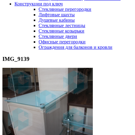
Конструкции под ключ
Стеклянные перегородки
Лифтовые шахты
Душевые кабины
Cтеклянные лестницы
Cтеклянные козырьки
Cтеклянные двери
Офисные перегородки
Ограждения для балконов и кровли
IMG_9139