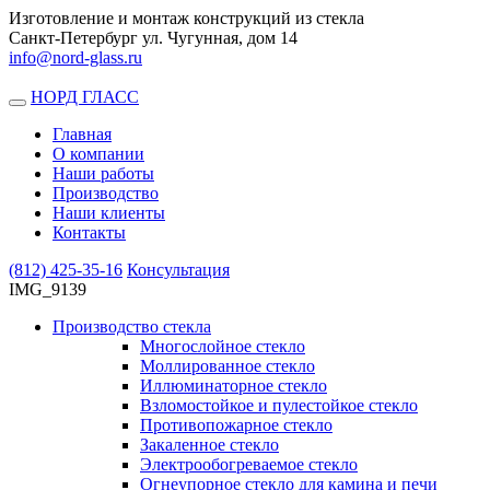
Изготовление и монтаж конструкций из стекла
Санкт-Петербург ул. Чугунная, дом 14
info@nord-glass.ru
НОРД ГЛАСС
Toggle
navigation
Главная
О компании
Наши работы
Производство
Наши клиенты
Контакты
(812)
425-35-16
Консультация
IMG_9139
Производство стекла
Многослойное стекло
Моллированное стекло
Иллюминаторное стекло
Взломостойкое и пулестойкое стекло
Противопожарное стекло
Закаленное стекло
Электрообогреваемое стекло
Огнеупорное стекло для камина и печи