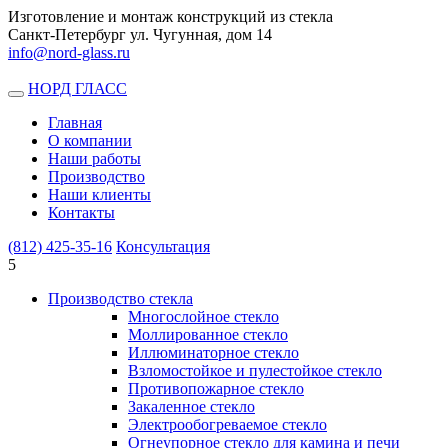
Изготовление и монтаж конструкций из стекла
Санкт-Петербург ул. Чугунная, дом 14
info@nord-glass.ru
НОРД ГЛАСС
Toggle
navigation
Главная
О компании
Наши работы
Производство
Наши клиенты
Контакты
(812)
425-35-16
Консультация
5
Производство стекла
Многослойное стекло
Моллированное стекло
Иллюминаторное стекло
Взломостойкое и пулестойкое стекло
Противопожарное стекло
Закаленное стекло
Электрообогреваемое стекло
Огнеупорное стекло для камина и печи