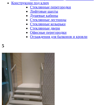
Конструкции под ключ
Стеклянные перегородки
Лифтовые шахты
Душевые кабины
Cтеклянные лестницы
Cтеклянные козырьки
Cтеклянные двери
Офисные перегородки
Ограждения для балконов и кровли
5