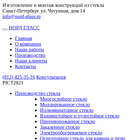
Изготовление и монтаж конструкций из стекла
Санкт-Петербург ул. Чугунная, дом 14
info@nord-glass.ru
НОРД ГЛАСС
Toggle
navigation
Главная
О компании
Наши работы
Производство
Наши клиенты
Контакты
(812)
425-35-16
Консультация
PICT2821
Производство стекла
Многослойное стекло
Моллированное стекло
Иллюминаторное стекло
Взломостойкое и пулестойкое стекло
Противопожарное стекло
Закаленное стекло
Электрообогреваемое стекло
Огнеупорное стекло для камина и печи