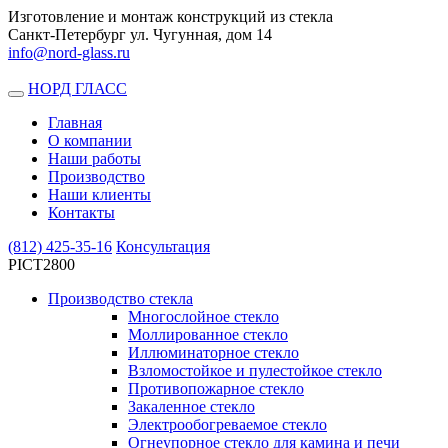
Изготовление и монтаж конструкций из стекла
Санкт-Петербург ул. Чугунная, дом 14
info@nord-glass.ru
НОРД ГЛАСС
Toggle
navigation
Главная
О компании
Наши работы
Производство
Наши клиенты
Контакты
(812)
425-35-16
Консультация
PICT2800
Производство стекла
Многослойное стекло
Моллированное стекло
Иллюминаторное стекло
Взломостойкое и пулестойкое стекло
Противопожарное стекло
Закаленное стекло
Электрообогреваемое стекло
Огнеупорное стекло для камина и печи