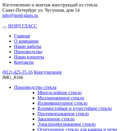
Изготовление и монтаж конструкций из стекла
Санкт-Петербург ул. Чугунная, дом 14
info@nord-glass.ru
НОРД ГЛАСС
Toggle
navigation
Главная
О компании
Наши работы
Производство
Наши клиенты
Контакты
(812)
425-35-16
Консультация
IMG_8166
Производство стекла
Многослойное стекло
Моллированное стекло
Иллюминаторное стекло
Взломостойкое и пулестойкое стекло
Противопожарное стекло
Закаленное стекло
Электрообогреваемое стекло
Огнеупорное стекло для камина и печи