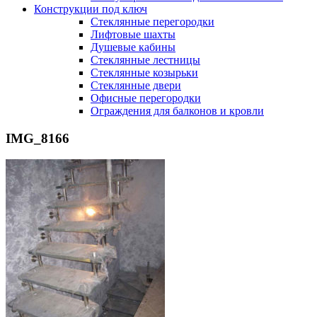
Конструкции под ключ
Стеклянные перегородки
Лифтовые шахты
Душевые кабины
Cтеклянные лестницы
Cтеклянные козырьки
Cтеклянные двери
Офисные перегородки
Ограждения для балконов и кровли
IMG_8166