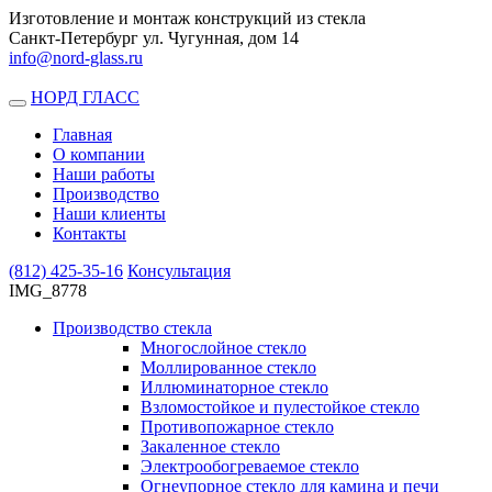
Изготовление и монтаж конструкций из стекла
Санкт-Петербург ул. Чугунная, дом 14
info@nord-glass.ru
НОРД ГЛАСС
Toggle
navigation
Главная
О компании
Наши работы
Производство
Наши клиенты
Контакты
(812)
425-35-16
Консультация
IMG_8778
Производство стекла
Многослойное стекло
Моллированное стекло
Иллюминаторное стекло
Взломостойкое и пулестойкое стекло
Противопожарное стекло
Закаленное стекло
Электрообогреваемое стекло
Огнеупорное стекло для камина и печи