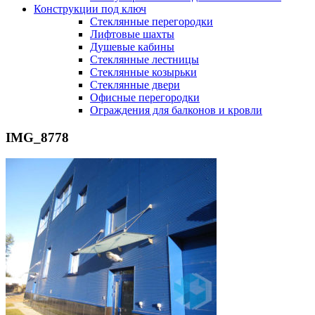
Конструкции под ключ
Стеклянные перегородки
Лифтовые шахты
Душевые кабины
Cтеклянные лестницы
Cтеклянные козырьки
Cтеклянные двери
Офисные перегородки
Ограждения для балконов и кровли
IMG_8778