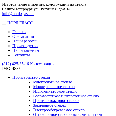
Изготовление и монтаж конструкций из стекла
Санкт-Петербург ул. Чугунная, дом 14
info@nord-glass.ru
НОРД ГЛАСС
Toggle
navigation
Главная
О компании
Наши работы
Производство
Наши клиенты
Контакты
(812)
425-35-16
Консультация
IMG_4887
Производство стекла
Многослойное стекло
Моллированное стекло
Иллюминаторное стекло
Взломостойкое и пулестойкое стекло
Противопожарное стекло
Закаленное стекло
Электрообогреваемое стекло
Огнеупорное стекло для камина и печи