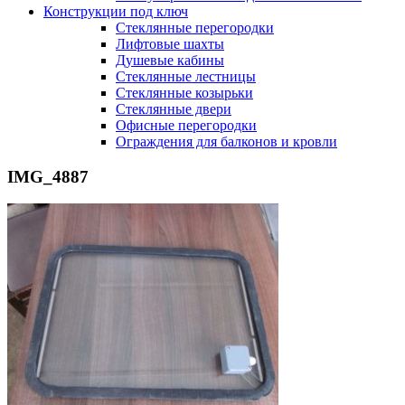
Конструкции под ключ
Стеклянные перегородки
Лифтовые шахты
Душевые кабины
Cтеклянные лестницы
Cтеклянные козырьки
Cтеклянные двери
Офисные перегородки
Ограждения для балконов и кровли
IMG_4887