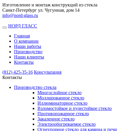
Изготовление и монтаж конструкций из стекла
Санкт-Петербург ул. Чугунная, дом 14
info@nord-glass.ru
НОРД ГЛАСС
Toggle
navigation
Главная
О компании
Наши работы
Производство
Наши клиенты
Контакты
(812)
425-35-16
Консультация
Контакты
Производство стекла
Многослойное стекло
Моллированное стекло
Иллюминаторное стекло
Взломостойкое и пулестойкое стекло
Противопожарное стекло
Закаленное стекло
Электрообогреваемое стекло
Огнеупорное стекло для камина и печи