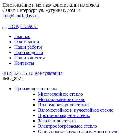
Изготовление и монтаж конструкций из стекла
Санкт-Петербург ул. Чугунная, дом 14
info@nord-glass.ru
НОРД ГЛАСС
Toggle
navigation
Главная
О компании
Наши работы
Производство
Наши клиенты
Контакты
(812)
425-35-16
Консультация
IMG_8922
Производство стекла
Многослойное стекло
Моллированное стекло
Иллюминаторное стекло
Взломостойкое и пулестойкое стекло
Противопожарное стекло
Закаленное стекло
Электрообогреваемое стекло
Огнеупорное стекло для камина и печи