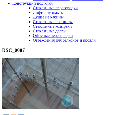
Конструкции под ключ
Стеклянные перегородки
Лифтовые шахты
Душевые кабины
Cтеклянные лестницы
Cтеклянные козырьки
Cтеклянные двери
Офисные перегородки
Ограждения для балконов и кровли
DSC_0087