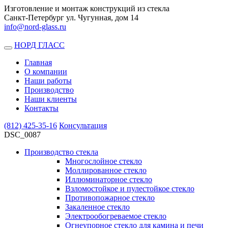
Изготовление и монтаж конструкций из стекла
Санкт-Петербург ул. Чугунная, дом 14
info@nord-glass.ru
НОРД ГЛАСС
Toggle
navigation
Главная
О компании
Наши работы
Производство
Наши клиенты
Контакты
(812)
425-35-16
Консультация
DSC_0087
Производство стекла
Многослойное стекло
Моллированное стекло
Иллюминаторное стекло
Взломостойкое и пулестойкое стекло
Противопожарное стекло
Закаленное стекло
Электрообогреваемое стекло
Огнеупорное стекло для камина и печи