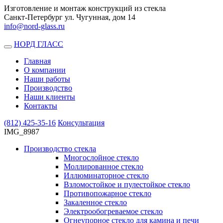
Изготовление и монтаж конструкций из стекла
Санкт-Петербург ул. Чугунная, дом 14
info@nord-glass.ru
НОРД ГЛАСС
Toggle
navigation
Главная
О компании
Наши работы
Производство
Наши клиенты
Контакты
(812)
425-35-16
Консультация
IMG_8987
Производство стекла
Многослойное стекло
Моллированное стекло
Иллюминаторное стекло
Взломостойкое и пулестойкое стекло
Противопожарное стекло
Закаленное стекло
Электрообогреваемое стекло
Огнеупорное стекло для камина и печи