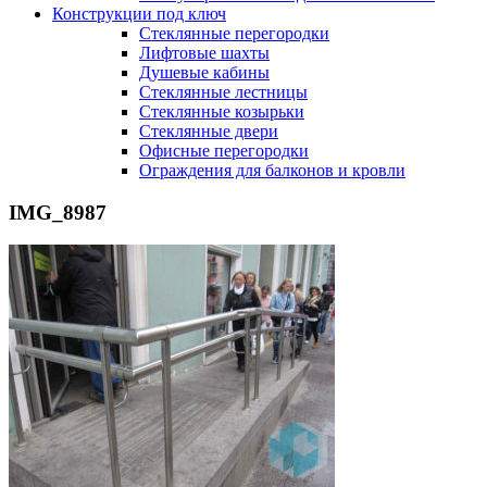
Конструкции под ключ
Стеклянные перегородки
Лифтовые шахты
Душевые кабины
Cтеклянные лестницы
Cтеклянные козырьки
Cтеклянные двери
Офисные перегородки
Ограждения для балконов и кровли
IMG_8987