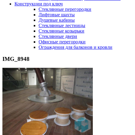
Конструкции под ключ
Стеклянные перегородки
Лифтовые шахты
Душевые кабины
Cтеклянные лестницы
Cтеклянные козырьки
Cтеклянные двери
Офисные перегородки
Ограждения для балконов и кровли
IMG_8948