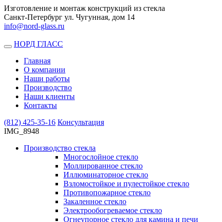
Изготовление и монтаж конструкций из стекла
Санкт-Петербург ул. Чугунная, дом 14
info@nord-glass.ru
НОРД ГЛАСС
Toggle
navigation
Главная
О компании
Наши работы
Производство
Наши клиенты
Контакты
(812)
425-35-16
Консультация
IMG_8948
Производство стекла
Многослойное стекло
Моллированное стекло
Иллюминаторное стекло
Взломостойкое и пулестойкое стекло
Противопожарное стекло
Закаленное стекло
Электрообогреваемое стекло
Огнеупорное стекло для камина и печи