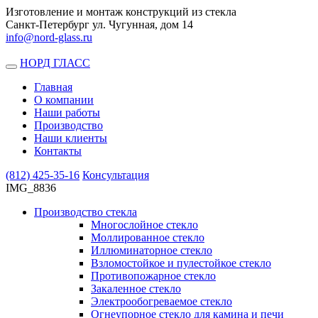
Изготовление и монтаж конструкций из стекла
Санкт-Петербург ул. Чугунная, дом 14
info@nord-glass.ru
НОРД ГЛАСС
Toggle
navigation
Главная
О компании
Наши работы
Производство
Наши клиенты
Контакты
(812)
425-35-16
Консультация
IMG_8836
Производство стекла
Многослойное стекло
Моллированное стекло
Иллюминаторное стекло
Взломостойкое и пулестойкое стекло
Противопожарное стекло
Закаленное стекло
Электрообогреваемое стекло
Огнеупорное стекло для камина и печи