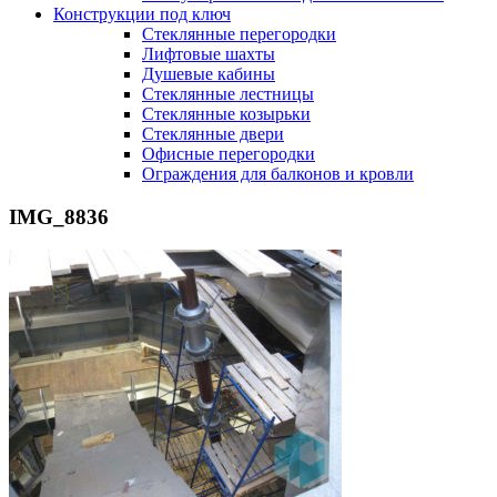
Конструкции под ключ
Стеклянные перегородки
Лифтовые шахты
Душевые кабины
Cтеклянные лестницы
Cтеклянные козырьки
Cтеклянные двери
Офисные перегородки
Ограждения для балконов и кровли
IMG_8836