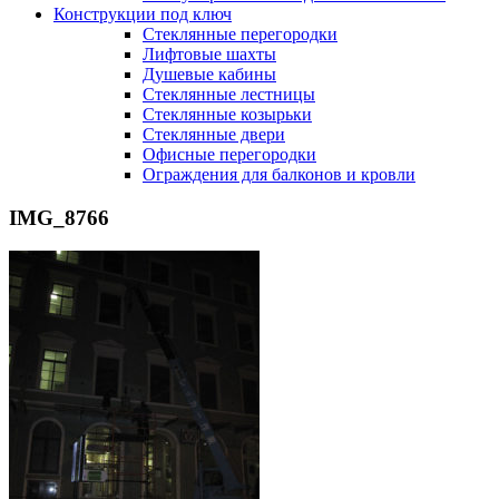
Конструкции под ключ
Стеклянные перегородки
Лифтовые шахты
Душевые кабины
Cтеклянные лестницы
Cтеклянные козырьки
Cтеклянные двери
Офисные перегородки
Ограждения для балконов и кровли
IMG_8766